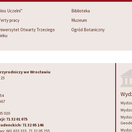
łos Uczelni"
Biblioteka
ferty pracy
Muzeum
niwersytet Otwarty Trzeciego
Ogród Botaniczny
ieku
rzyrodniczy we Wrocławiu
 25
Wydz
-54
867
Wydzia
Wydzia
05 020
Wydzia
i: 71 32 01 075
Geode
udenckich: 71 32 05 146
Wydzi
y: 661 633 333, 71 32 05 255