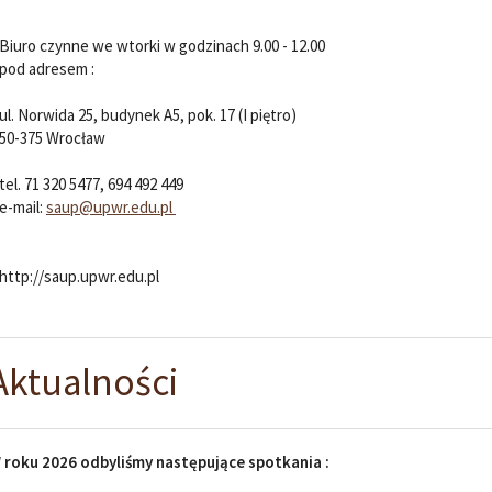
Biuro czynne we wtorki w godzinach 9.00 - 12.00
pod adresem :
ul. Norwida 25, budynek A5, pok. 17 (I piętro)
50-375 Wrocław
tel. 71 320 5477, 694 492 449
e-mail:
saup
@
upwr.edu.pl
http://saup.upwr.edu.pl
Aktualności
 roku 2026 odbyliśmy następujące spotkania :