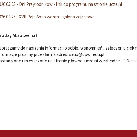
026.05.23 - Dni Przyrodników - link do programu na stronie uczelni
026.04.25 - XVII Rejs Absolwenta - galeria zdjęciowa
rodzy Absolwenci !
apraszamy do napisania informacji o sobie, wspomnień , załączenia cieka
nformacje prosimy przesłać na adres: saup@upwr.edu.pl
ostaną one umieszczone na stronie głównej uczelni w zakładce
" Nasi 