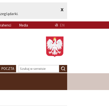
x
zeglądarki.
EN
rahenci
Media
POCZTA