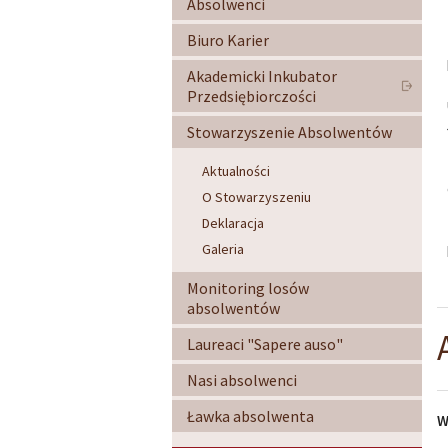
Absolwenci
Biuro Karier
Akademicki Inkubator
Przedsiębiorczości
Stowarzyszenie Absolwentów
Aktualności
O Stowarzyszeniu
Deklaracja
Galeria
Monitoring losów
absolwentów
Laureaci "Sapere auso"
Nasi absolwenci
Ławka absolwenta
W