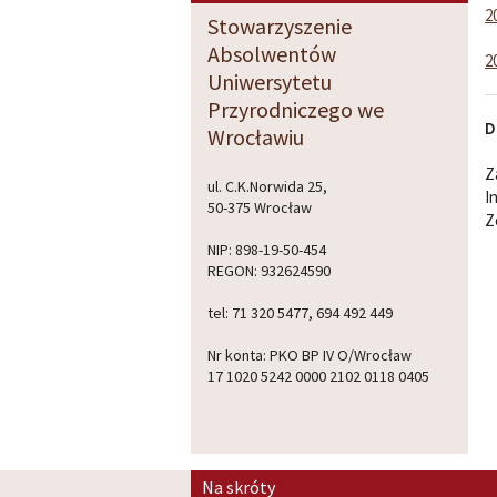
2
Stowarzyszenie
Absolwentów
2
Uniwersytetu
Przyrodniczego we
D
Wrocławiu
Z
ul. C.K.Norwida 25,
I
50-375 Wrocław
Z
NIP: 898-19-50-454
REGON: 932624590
tel: 71 320 5477, 694 492 449
Nr konta: PKO BP IV O/Wrocław
17 1020 5242 0000 2102 0118 0405
Na skróty