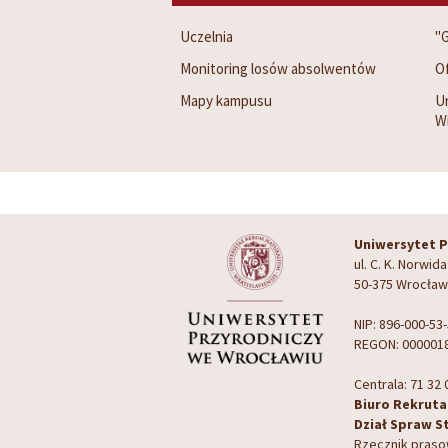
Uczelnia
"G
Monitoring losów absolwentów
O
Mapy kampusu
U
W
Uniwersytet P
ul. C. K. Norwida
50-375 Wrocław
NIP: 896-000-53
REGON: 000001
Centrala: 71 32 
Biuro Rekrutacj
Dział Spraw St
Rzecznik prasow