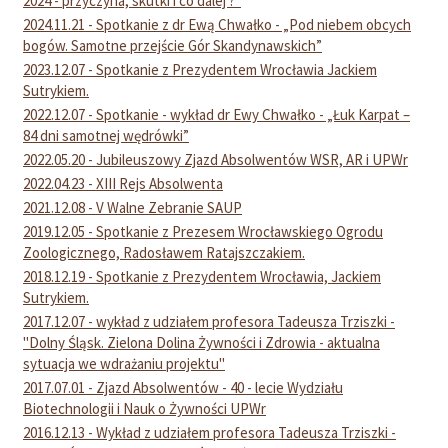
2024 - przyczyna, skutki i co dalej ?”
2024.11.21 - Spotkanie z dr Ewą Chwałko - „Pod niebem obcych
bogów. Samotne przejście Gór Skandynawskich”
2023.12.07 - Spotkanie z Prezydentem Wrocławia Jackiem
Sutrykiem.
2022.12.07 - Spotkanie - wykład dr Ewy Chwałko - „Łuk Karpat –
84 dni samotnej wędrówki”
2022.05.20 - Jubileuszowy Zjazd Absolwentów WSR, AR i UPWr
2022.04.23 - XIII Rejs Absolwenta
2021.12.08 - V Walne Zebranie SAUP
2019.12.05 - Spotkanie z Prezesem Wrocławskiego Ogrodu
Zoologicznego, Radosławem Ratajszczakiem.
2018.12.19 - Spotkanie z Prezydentem Wrocławia, Jackiem
Sutrykiem.
2017.12.07 - wykład z udziałem profesora Tadeusza Trziszki -
"Dolny Śląsk. Zielona Dolina Żywności i Zdrowia - aktualna
sytuacja we wdrażaniu projektu"
2017.07.01 - Zjazd Absolwentów - 40 - lecie Wydziału
Biotechnologii i Nauk o Żywności UPWr
2016.12.13 - Wykład z udziałem profesora Tadeusza Trziszki -