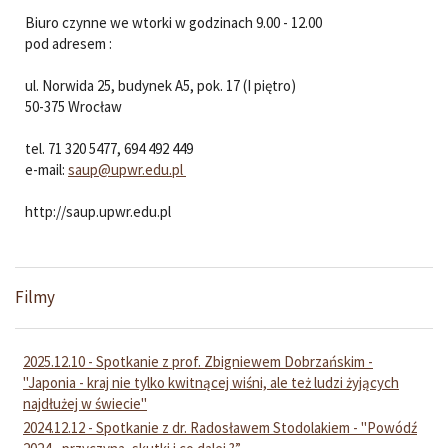
Biuro czynne we wtorki w godzinach 9.00 - 12.00
pod adresem :
ul. Norwida 25, budynek A5, pok. 17 (I piętro)
50-375 Wrocław
tel. 71 320 5477, 694 492 449
e-mail:
saup
@
upwr.edu.pl
http://saup.upwr.edu.pl
Filmy
2025.12.10 - Spotkanie z prof. Zbigniewem Dobrzańskim -
"Japonia - kraj nie tylko kwitnącej wiśni, ale też ludzi żyjących
najdłużej w świecie"
2024.12.12 - Spotkanie z dr. Radosławem Stodolakiem - "Powódź