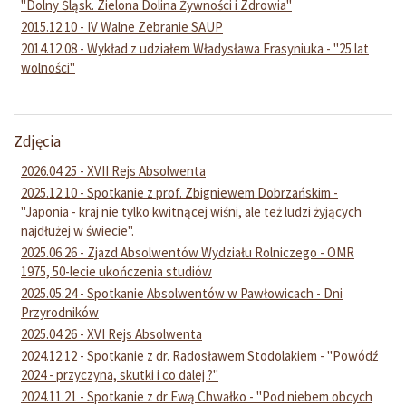
"Dolny Śląsk. Zielona Dolina Żywności i Zdrowia"
2015.12.10 - IV Walne Zebranie SAUP
2014.12.08 - Wykład z udziałem Władysława Frasyniuka - "25 lat
wolności"
Zdjęcia
2026.04.25 - XVII Rejs Absolwenta
2025.12.10 - Spotkanie z prof. Zbigniewem Dobrzańskim -
"Japonia - kraj nie tylko kwitnącej wiśni, ale też ludzi żyjących
najdłużej w świecie".
2025.06.26 - Zjazd Absolwentów Wydziału Rolniczego - OMR
1975, 50-lecie ukończenia studiów
2025.05.24 - Spotkanie Absolwentów w Pawłowicach - Dni
Przyrodników
2025.04.26 - XVI Rejs Absolwenta
2024.12.12 - Spotkanie z dr. Radosławem Stodolakiem - "Powódź
2024 - przyczyna, skutki i co dalej ?"
2024.11.21 - Spotkanie z dr Ewą Chwałko - "Pod niebem obcych