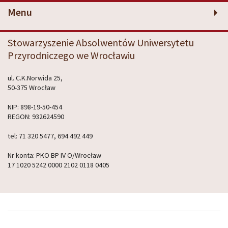
Menu
Stowarzyszenie Absolwentów Uniwersytetu
Przyrodniczego we Wrocławiu
ul. C.K.Norwida 25,
50-375 Wrocław
NIP: 898-19-50-454
REGON: 932624590
tel: 71 320 5477, 694 492 449
Nr konta: PKO BP IV O/Wrocław
17 1020 5242 0000 2102 0118 0405