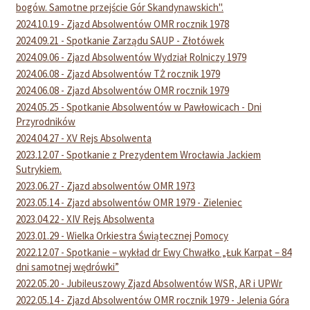
bogów. Samotne przejście Gór Skandynawskich".
2024.10.19 - Zjazd Absolwentów OMR rocznik 1978
2024.09.21 - Spotkanie Zarządu SAUP - Złotówek
2024.09.06 - Zjazd Absolwentów Wydział Rolniczy 1979
2024.06.08 - Zjazd Absolwentów TŻ rocznik 1979
2024.06.08 - Zjazd Absolwentów OMR rocznik 1979
2024.05.25 - Spotkanie Absolwentów w Pawłowicach - Dni
Przyrodników
2024.04.27 - XV Rejs Absolwenta
2023.12.07 - Spotkanie z Prezydentem Wrocławia Jackiem
Sutrykiem.
2023.06.27 - Zjazd absolwentów OMR 1973
2023.05.14 - Zjazd absolwentów OMR 1979 - Zieleniec
2023.04.22 - XIV Rejs Absolwenta
2023.01.29 - Wielka Orkiestra Świątecznej Pomocy
2022.12.07 - Spotkanie – wykład dr Ewy Chwałko „Łuk Karpat – 84
dni samotnej wędrówki”
2022.05.20 - Jubileuszowy Zjazd Absolwentów WSR, AR i UPWr
2022.05.14 - Zjazd Absolwentów OMR rocznik 1979 - Jelenia Góra